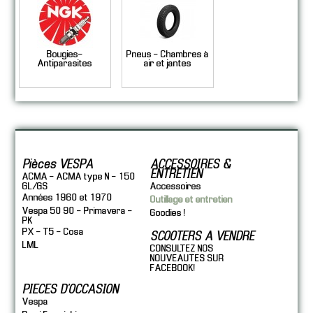
Bougies-
Pneus - Chambres à
Antiparasites
air et jantes
Pièces VESPA
ACCESSOIRES &
ENTRETIEN
ACMA - ACMA type N - 150
GL/GS
Accessoires
Années 1960 et 1970
Outillage et entretien
Vespa 50 90 - Primavera -
Goodies !
PK
PX - T5 - Cosa
SCOOTERS A VENDRE
LML
CONSULTEZ NOS
NOUVEAUTES SUR
FACEBOOK!
PIECES D'OCCASION
Vespa