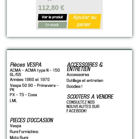
112,80 €
Ajouter au
Voir le produit
panier
En stock
Pièces VESPA
ACCESSOIRES &
ENTRETIEN
ACMA - ACMA type N - 150
GL/GS
Accessoires
Années 1960 et 1970
Outillage et entretien
Vespa 50 90 - Primavera -
Goodies !
PK
PX - T5 - Cosa
SCOOTERS A VENDRE
LML
CONSULTEZ NOS
NOUVEAUTES SUR
FACEBOOK!
PIECES D'OCCASION
Vespa
Rumi Formichino
Moto Rumi