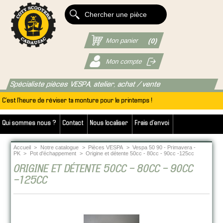
Mon panier
(0)
Mon compte
Spécialiste pièces VESPA, atelier, achat / vente
C'est l'heure de réviser ta monture pour le printemps !
Qui sommes nous ?
Contact
Nous localiser
Frais d'envoi
Accueil
>
Notre catalogue
>
Pièces VESPA
>
Vespa 50 90 - Primavera -
PK
>
Pot d'échappement
>
Origine et détente 50cc - 80cc - 90cc -125cc
ORIGINE ET DÉTENTE 50CC - 80CC - 90CC
-125CC