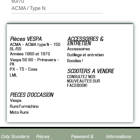
60/70
ACMA / Type N
Pièces VESPA
ACCESSOIRES &
ENTRETIEN
ACMA - ACMA type N - 150
GL/GS
Accessoires
Années 1960 et 1970
Outillage et entretien
Vespa 50 90 - Primavera -
Goodies !
PK
PX - T5 - Cosa
SCOOTERS A VENDRE
LML
CONSULTEZ NOS
NOUVEAUTES SUR
FACEBOOK!
PIECES D'OCCASION
Vespa
Rumi Formichino
Moto Rumi
Coty Scooters
Pièces
Paiement &
Informations