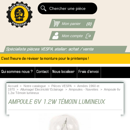
Mon panier
(0)
Mon compte
Spécialiste pièces VESPA, atelier, achat / vente
C'est l'heure de réviser ta monture pour le printemps !
Qui sommes nous ?
Contact
Nous localiser
Frais d'envoi
Accueil
>
Notre catalogue
>
Pièces VESPA
>
Années 1960 et
1970
>
Allumage/ Electricité/ Eclairage
>
Ampoules - Navettes
>
Ampoule 6v
1.2w Témoin lumineux
AMPOULE 6V 1.2W TÉMOIN LUMINEUX