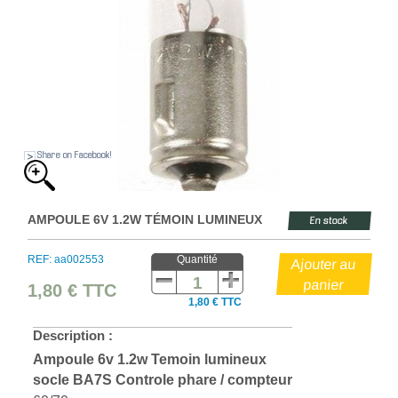
Share on Facebook!
AMPOULE 6V 1.2W TÉMOIN LUMINEUX
En stock
REF: aa002553
Quantité
1,80 €
TTC
1,80 € TTC
Description :
Ampoule 6v 1.2w Temoin lumineux
socle BA7S Controle phare / compteur