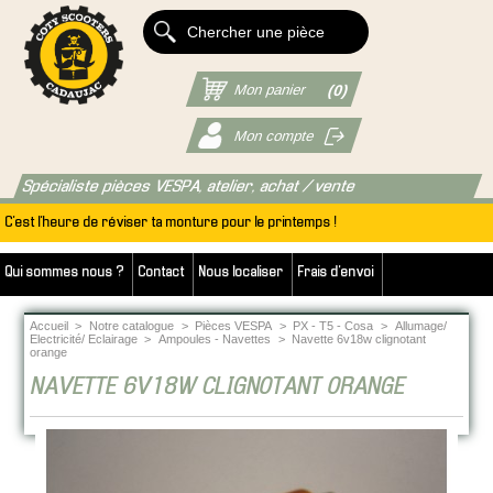
Mon panier
(0)
Mon compte
Spécialiste pièces VESPA, atelier, achat / vente
C'est l'heure de réviser ta monture pour le printemps !
Qui sommes nous ?
Contact
Nous localiser
Frais d'envoi
Accueil
>
Notre catalogue
>
Pièces VESPA
>
PX - T5 - Cosa
>
Allumage/
Electricité/ Eclairage
>
Ampoules - Navettes
>
Navette 6v18w clignotant
orange
NAVETTE 6V18W CLIGNOTANT ORANGE