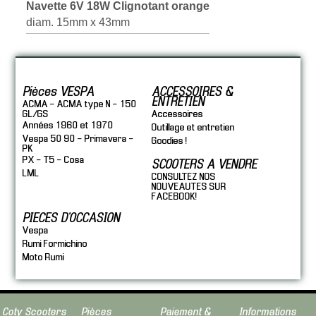
Navette 6V 18W Clignotant orange
diam. 15mm x 43mm
Pièces VESPA
ACCESSOIRES &
ENTRETIEN
ACMA - ACMA type N - 150
GL/GS
Accessoires
Années 1960 et 1970
Outillage et entretien
Vespa 50 90 - Primavera -
Goodies !
PK
PX - T5 - Cosa
SCOOTERS A VENDRE
LML
CONSULTEZ NOS
NOUVEAUTES SUR
FACEBOOK!
PIECES D'OCCASION
Vespa
Rumi Formichino
Moto Rumi
Coty Scooters
Pièces
Paiement &
Informations