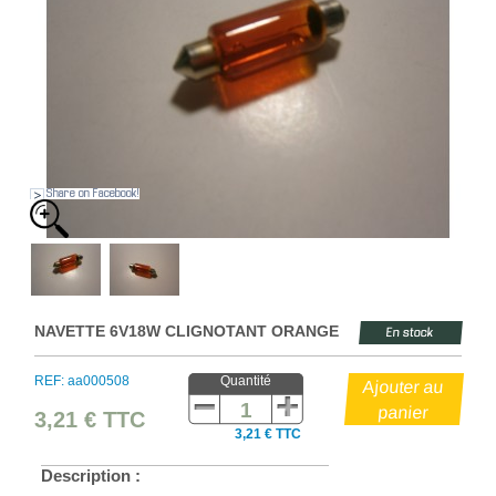
Share on Facebook!
NAVETTE 6V18W CLIGNOTANT ORANGE
En stock
REF: aa000508
Quantité
3,21 €
TTC
3,21 € TTC
Description :