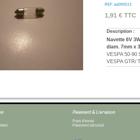
REF: aa000513
1,91 €
TTC
Description :
Navette 6V 3W
diam. 7mm x 3
VESPA 50-90 
VESPA GTR/ T
es
Paiement & Livraison
Frais d'envoi
etien
Paiement sécurisé