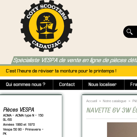
Spécialiste VESPA de vente en ligne de pièces dét
C'est l'heure de réviser ta monture pour le printemps !
Qui sommes nous ?
Contact
Nous localiser
Fra
Accueil
>
Notre catalogue
>
Pi
Pièces VESPA
NAVETTE 6V 3W É
ACMA - ACMA type N - 150
GL/GS
Années 1960 et 1970
Vespa 50 90 - Primavera -
PK