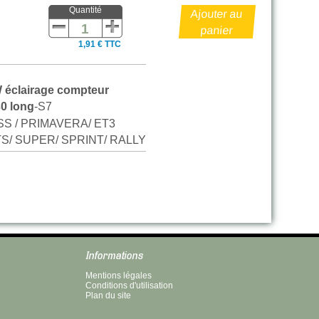
Quantité
1,91 € TTC
 éclairage compteur
0 long
-S7
SS / PRIMAVERA/ ET3
S/ SUPER/ SPRINT/ RALLY
Informations
Mentions légales
Conditions d'utilisation
Plan du site