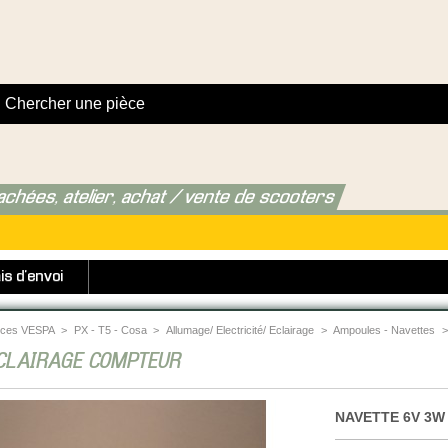
achées, atelier, achat / vente de scooters
is d'envoi
èces VESPA
>
PX - T5 - Cosa
>
Allumage/ Electricité/ Eclairage
>
Ampoules - Navettes
>
CLAIRAGE COMPTEUR
NAVETTE 6V 3