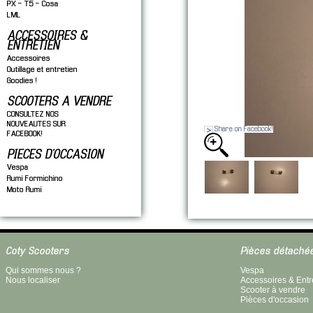
PX - T5 - Cosa
LML
ACCESSOIRES &
ENTRETIEN
Accessoires
Outillage et entretien
Goodies !
SCOOTERS A VENDRE
CONSULTEZ NOS
NOUVEAUTES SUR
Share on Facebook!
FACEBOOK!
PIECES D'OCCASION
Vespa
Rumi Formichino
Moto Rumi
Coty Scooters
Pièces détaché
Qui sommes nous ?
Vespa
Nous localiser
Accessoires & Entr
Scooter à vendre
Pièces d'occasion