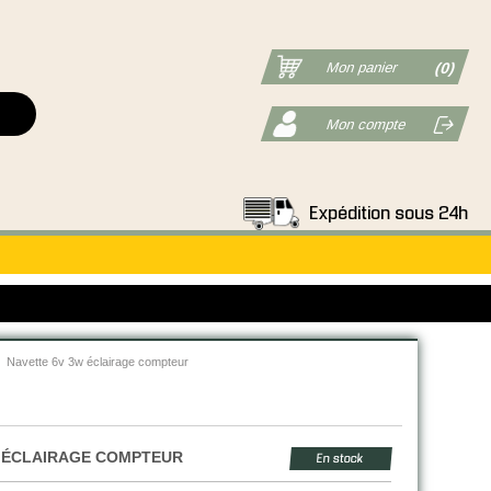
Mon panier
(0)
Mon compte
Expédition sous 24h
Navette 6v 3w éclairage compteur
W ÉCLAIRAGE COMPTEUR
En stock