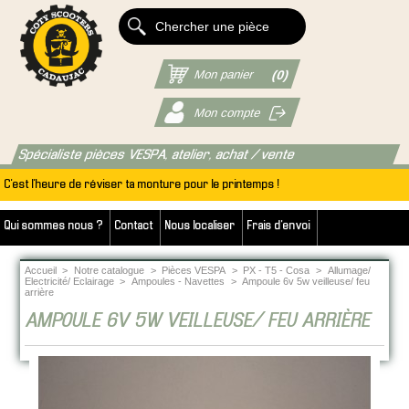
Mon panier
(0)
Mon compte
Spécialiste pièces VESPA, atelier, achat / vente
C'est l'heure de réviser ta monture pour le printemps !
Qui sommes nous ?
Contact
Nous localiser
Frais d'envoi
Accueil
>
Notre catalogue
>
Pièces VESPA
>
PX - T5 - Cosa
>
Allumage/
Electricité/ Eclairage
>
Ampoules - Navettes
>
Ampoule 6v 5w veilleuse/ feu
arrière
AMPOULE 6V 5W VEILLEUSE/ FEU ARRIÈRE