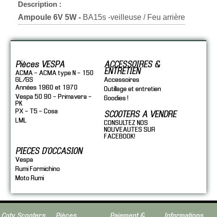
Description :
Ampoule 6V 5W -
BA15s -veilleuse / Feu arrière
Pièces VESPA
ACCESSOIRES &
ENTRETIEN
ACMA - ACMA type N - 150
GL/GS
Accessoires
Années 1960 et 1970
Outillage et entretien
Vespa 50 90 - Primavera -
Goodies !
PK
PX - T5 - Cosa
SCOOTERS A VENDRE
LML
CONSULTEZ NOS
NOUVEAUTES SUR
FACEBOOK!
PIECES D'OCCASION
Vespa
Rumi Formichino
Moto Rumi
Coty Scooters
Pièces
Paiement &
Informations