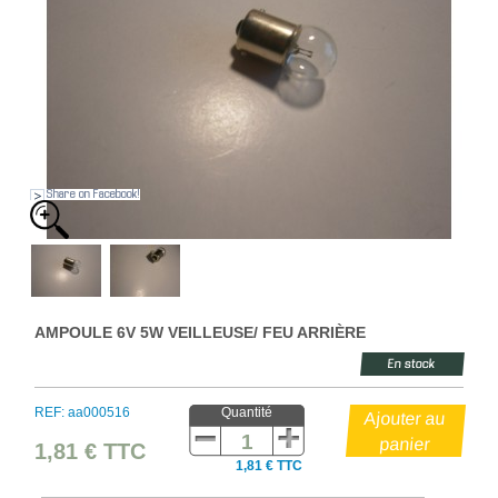
Share on Facebook!
AMPOULE 6V 5W VEILLEUSE/ FEU ARRIÈRE
En stock
REF: aa000516
Quantité
1,81 €
TTC
1,81 € TTC