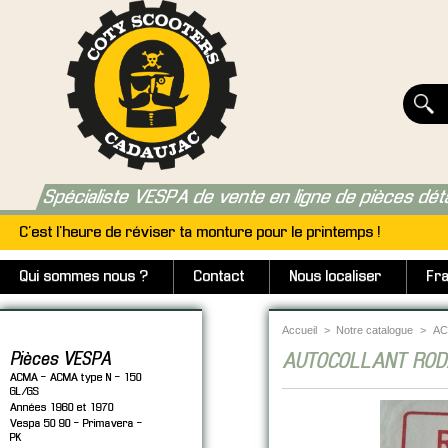
Spécialiste VESPA de vente en ligne de pièces dét
C'est l'heure de réviser ta monture pour le printemps !
Qui sommes nous ?
Contact
Nous localiser
Fra
Accueil
>
Notre catalogue
>
AC
Pièces VESPA
AUTOCOLLANT ROD
ACMA - ACMA type N - 150
GL/GS
Années 1960 et 1970
Vespa 50 90 - Primavera -
PK