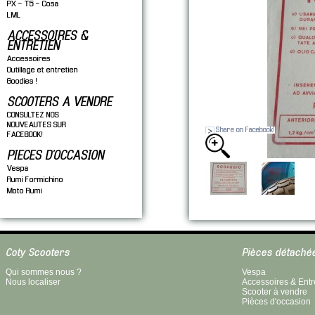
PX - T5 - Cosa
LML
ACCESSOIRES &
ENTRETIEN
Accessoires
Outillage et entretien
Goodies !
SCOOTERS A VENDRE
CONSULTEZ NOS
NOUVEAUTES SUR
Share on Facebook!
FACEBOOK!
PIECES D'OCCASION
Vespa
Rumi Formichino
Moto Rumi
Coty Scooters
Pièces détaché
Qui sommes nous ?
Vespa
Nous localiser
Accessoires & Entr
Scooter à vendre
Pièces d'occasion