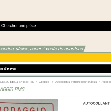
achées, atelier, achat / vente de scooters
is d'envoi
CESSOIRES & ENTRETIEN
>
Goodies !
>
Autocollants d'origine pour châssis
>
Autoco
AGGIO RMS
AUTOCOLLANT 