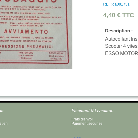
REF: da001751
4,40 €
TTC
Description :
Autocollant I
Scooter 4 vite
ESSO MOTOR 
es
Paiement & Livraison
Frais d'envoi
etien
Paiement sécurisé