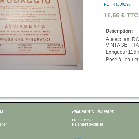
REF: da000296
16,56 €
TTC
Description :
Autocollant 
VINTAGE - IT
Longueur 115mm
Pose à l'eau et 
es
Paiement & Livraison
Frais d'envoi
etien
Paiement sécurisé