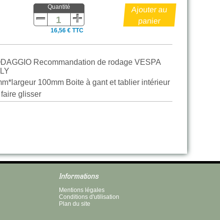
Quantité
16,56 € TTC
RODAGGIO Recommandation de rodage VESPA
ALY
*largeur 100mm Boite à gant et tablier intérieur
faire glisser
Informations
Mentions légales
Conditions d'utilisation
Plan du site