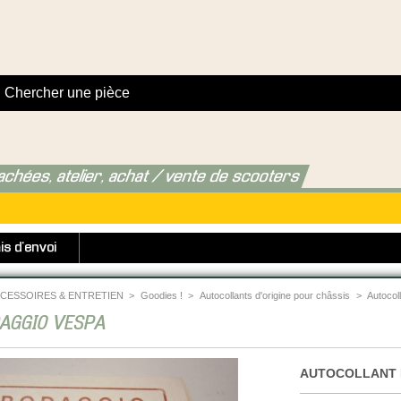
achées, atelier, achat / vente de scooters
is d'envoi
CESSOIRES & ENTRETIEN
>
Goodies !
>
Autocollants d'origine pour châssis
>
Autoco
AGGIO VESPA
AUTOCOLLANT 