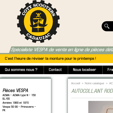
Spécialiste VESPA de vente en ligne de pièces dét
C'est l'heure de réviser ta monture pour le printemps !
Qui sommes nous ?
Contact
Nous localiser
Fra
Accueil
>
Notre catalogue
>
AC
Pièces VESPA
AUTOCOLLANT ROD
ACMA - ACMA type N - 150
GL/GS
Années 1960 et 1970
Vespa 50 90 - Primavera -
PK