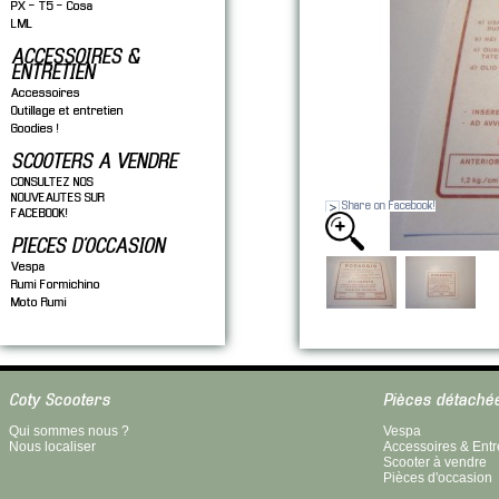
PX - T5 - Cosa
LML
ACCESSOIRES &
ENTRETIEN
Accessoires
Outillage et entretien
Goodies !
SCOOTERS A VENDRE
CONSULTEZ NOS
NOUVEAUTES SUR
Share on Facebook!
FACEBOOK!
PIECES D'OCCASION
Vespa
Rumi Formichino
Moto Rumi
Coty Scooters
Pièces détaché
Qui sommes nous ?
Vespa
Nous localiser
Accessoires & Entr
Scooter à vendre
Pièces d'occasion