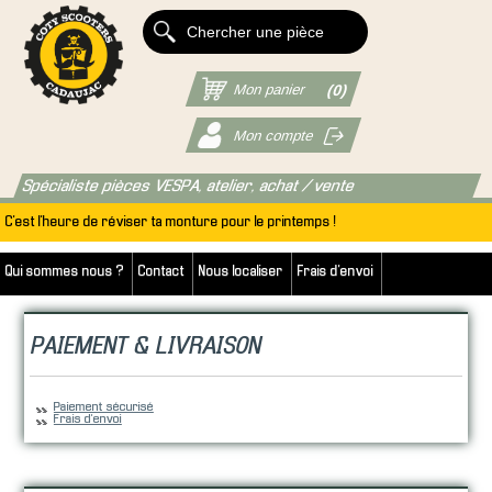
Mon panier
(0)
Mon compte
Spécialiste pièces VESPA, atelier, achat / vente
C'est l'heure de réviser ta monture pour le printemps !
Qui sommes nous ?
Contact
Nous localiser
Frais d'envoi
PAIEMENT & LIVRAISON
Liste des pages de Paiement & Livraison:
Paiement sécurisé
Frais d'envoi