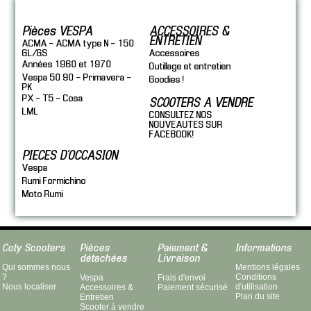
Pièces VESPA
ACCESSOIRES &
ENTRETIEN
ACMA - ACMA type N - 150
GL/GS
Accessoires
Années 1960 et 1970
Outillage et entretien
Vespa 50 90 - Primavera -
Goodies !
PK
PX - T5 - Cosa
SCOOTERS A VENDRE
LML
CONSULTEZ NOS
NOUVEAUTES SUR
FACEBOOK!
PIECES D'OCCASION
Vespa
Rumi Formichino
Moto Rumi
Coty Scooters
Pièces
Paiement &
Informations
détachées
Livraison
Qui sommes nous
Mentions légales
?
Conditions
Vespa
Frais d'envoi
Nous localiser
d'utilisation
Accessoires &
Paiement sécurisé
Plan du site
Entretien
Scooter à vendre