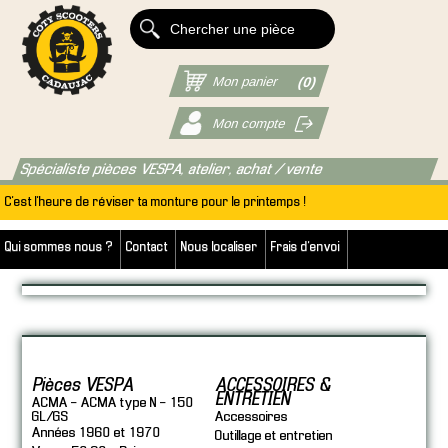
Mon panier
(0)
Mon compte
Spécialiste pièces VESPA, atelier, achat / vente
C'est l'heure de réviser ta monture pour le printemps !
Qui sommes nous ?
Contact
Nous localiser
Frais d'envoi
Pièces VESPA
ACCESSOIRES &
ENTRETIEN
ACMA - ACMA type N - 150
GL/GS
Accessoires
Années 1960 et 1970
Outillage et entretien