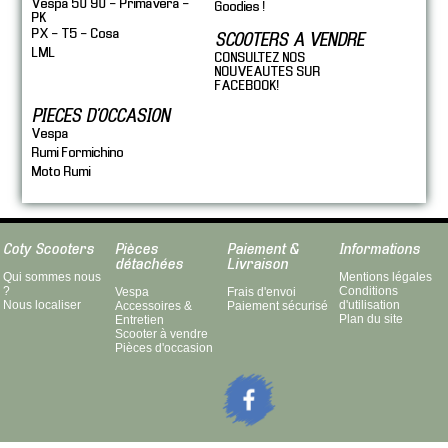
Vespa 50 90 - Primavera -
Goodies !
PK
PX - T5 - Cosa
SCOOTERS A VENDRE
LML
CONSULTEZ NOS
NOUVEAUTES SUR
FACEBOOK!
PIECES D'OCCASION
Vespa
Rumi Formichino
Moto Rumi
Coty Scooters
Pièces
Paiement &
Informations
détachées
Livraison
Qui sommes nous
Mentions légales
?
Conditions
Vespa
Frais d'envoi
Nous localiser
d'utilisation
Accessoires &
Paiement sécurisé
Plan du site
Entretien
Scooter à vendre
Pièces d'occasion