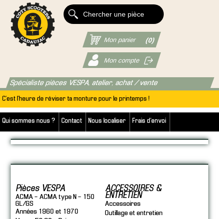
Mon panier
(0)
Mon compte
Spécialiste pièces VESPA, atelier, achat / vente
C'est l'heure de réviser ta monture pour le printemps !
Qui sommes nous ?
Contact
Nous localiser
Frais d'envoi
Pièces VESPA
ACCESSOIRES &
ENTRETIEN
ACMA - ACMA type N - 150
GL/GS
Accessoires
Années 1960 et 1970
Outillage et entretien