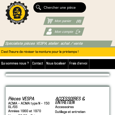
Mon panier
(0)
Mon compte
Spécialiste pièces VESPA, atelier, achat / vente
C'est l'heure de réviser ta monture pour le printemps !
Qui sommes nous ?
Contact
Nous localiser
Frais d'envoi
Pièces VESPA
ACCESSOIRES &
ENTRETIEN
ACMA - ACMA type N - 150
GL/GS
Accessoires
Années 1960 et 1970
Outillage et entretien