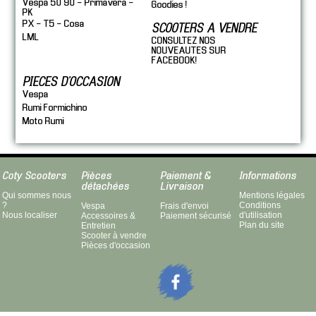
Vespa 50 90 - Primavera -
Goodies !
PK
PX - T5 - Cosa
SCOOTERS A VENDRE
LML
CONSULTEZ NOS
NOUVEAUTES SUR
FACEBOOK!
PIECES D'OCCASION
Vespa
Rumi Formichino
Moto Rumi
Coty Scooters
Pièces
Paiement &
Informations
détachées
Livraison
Qui sommes nous
Mentions légales
?
Conditions
Vespa
Frais d'envoi
Nous localiser
d'utilisation
Accessoires &
Paiement sécurisé
Plan du site
Entretien
Scooter à vendre
Pièces d'occasion