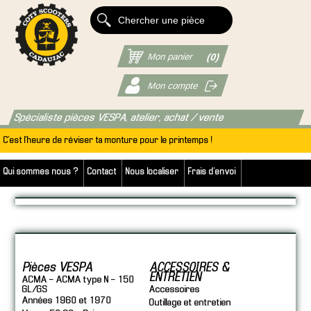
Mon panier
(0)
Mon compte
Spécialiste pièces VESPA, atelier, achat / vente
C'est l'heure de réviser ta monture pour le printemps !
Qui sommes nous ?
Contact
Nous localiser
Frais d'envoi
Pièces VESPA
ACCESSOIRES &
ENTRETIEN
ACMA - ACMA type N - 150
GL/GS
Accessoires
Années 1960 et 1970
Outillage et entretien