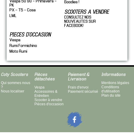
Vespa 50 90 - Primavera -
Goodies !
PK
PX - T5 - Cosa
SCOOTERS A VENDRE
LML
CONSULTEZ NOS
NOUVEAUTES SUR
FACEBOOK!
PIECES D'OCCASION
Vespa
Rumi Formichino
Moto Rumi
Coty Scooters
Pièces
Paiement &
Informations
détachées
Livraison
Qui sommes nous
Mentions légales
?
Conditions
Vespa
Frais d'envoi
Nous localiser
d'utilisation
Accessoires &
Paiement sécurisé
Plan du site
Entretien
Scooter à vendre
Pièces d'occasion