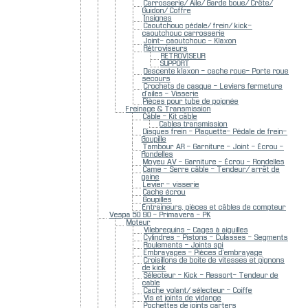
Carrosserie/ Aile/ Garde boue/ Crête/
Guidon/ Coffre
Insignes
Caoutchouc pédale/ frein/ kick-
caoutchouc carrosserie
Joint- caoutchouc - Klaxon
Rétroviseurs
RETROVISEUR
SUPPORT
Descente klaxon - cache roue- Porte roue
secours
Crochets de casque - Leviers fermeture
d'ailes - Visserie
Pièces pour tube de poignée
Freinage & Transmission
Câble - Kit câble
Cables transmission
Disques frein - Plaquette- Pédale de frein-
Goupille
Tambour AR - Garniture - Joint - Écrou -
Rondelles
Moyeu AV - Garniture - Écrou - Rondelles
Came - Serre câble - Tendeur/ arrêt de
gaine
Levier - visserie
Cache écrou
Goupilles
Entraineurs, pièces et câbles de compteur
Vespa 50 90 - Primavera - PK
Moteur
Vilebrequins - Cages à aiguilles
Cylindres - Pistons - Culasses - Segments
Roulements - Joints spi
Embrayages - Pièces d'embrayage
Croisillons de boite de vitesses et pignons
de kick
Sélecteur - Kick - Ressort- Tendeur de
cable
Cache volant/ sélecteur - Coiffe
Vis et joints de vidange
Pochettes de joints carters