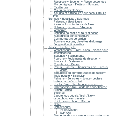
Réservoir - Bouchon - Pièces détachées
Vis de réglage - Flotteur - Pointeau
Tirette gaz
Vis du couvercle/ joint
Aiguilles et diffuseurs pour carburateurs
PHB
Allumage / Electricité / Eclairage
Faisceaux électriques
Klaxons & contacteurs de frein
Bobines - plateaux d'allumage
Ampoules
Optiques de phare et feux arrières
Rupteurs et condensateurs
Commutateurs de guidon
Borniers, écrous, clavettes d'allumage
Bougies & antiparasites
Châssis - Partie cycle
Amortisseurs - Silent-blocs - pièces pour
amortisseurs
Béquilles - Equipements
Fourche - Roulements de direction -
Joints spi - Graisseurs
Compteurs - Pièces
Pneus - Jantes - Chambres à air- Ecrous
Jante
Baguettes de sol-Entourages de tablier-
Tapis poutre - Balancier
Neimans - Serrures - Joints- Leviers
boite à gants/ crochet
Joints d'aile - Caoutchouc-joint coffre
Carrosserie/ Aile/ Garde de boue/ Crête/
Guidon/ Coffre
Insignes
Caoutchouc pédale/ frein/ kick-
caoutchouc carrosserie
Joint - caoutchouc - Klaxon
Selles
Rétroviseurs
RETROVISEUR
SUPPORT
Descente klaxon - cache roue- porte roue