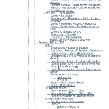
secours
Crochet casque- Levier fermeture d'ailes
Manchon caoutchouc- Caoutchouc butée
Poignées de guidon
Freinage & Transmission
Câbles - Kit câbles
Tambour AR - Garniture - Joint - Écrou -
Rondelles
Moyeu - Garniture - Écrou - Rondelles
Came - Serre câble - Tendeur/ arrêt de
gaine
Leviers & visserie leviers
Cage écrou - Goupille
Entraineur - transmission
Pédale de frein- Goupille sécurité
Années 1960 et 1970
Moteur
Vilebrequins - Cages à aiguilles
Cylindres - Pistons - Culasses - Segments
Embrayages - Pièces d'embrayage
Croisillons de boite de vitesses et pignons
de kick
Sélecteurs - Kicks - Tendeurs de câbles
Caches sélecteurs - Coiffes de cylindres
Vis et joints de vidange
Pochettes de joints - Joints et visserie de
carter
Roulements - Joints spi
Roulements
Joints spi
Goujon -Boulon assemblage
SILENT-BLOC Moteur
Pot d'échappement
Pour modèles 125cc -150cc
Pour modèles 160cc -180cc -200cc
Accessoires pour pot d'échappement
Carburation - Réservoir
Carburateurs - Filtres à air
Gicleurs
Gicleurs principaux