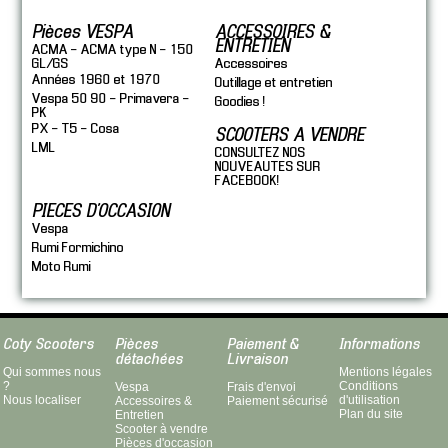
Pièces VESPA
ACCESSOIRES &
ENTRETIEN
ACMA - ACMA type N - 150
GL/GS
Accessoires
Années 1960 et 1970
Outillage et entretien
Vespa 50 90 - Primavera -
Goodies !
PK
PX - T5 - Cosa
SCOOTERS A VENDRE
LML
CONSULTEZ NOS
NOUVEAUTES SUR
FACEBOOK!
PIECES D'OCCASION
Vespa
Rumi Formichino
Moto Rumi
Coty Scooters
Pièces
Paiement &
Informations
détachées
Livraison
Qui sommes nous
Mentions légales
?
Conditions
Vespa
Frais d'envoi
Nous localiser
d'utilisation
Accessoires &
Paiement sécurisé
Plan du site
Entretien
Scooter à vendre
Pièces d'occasion