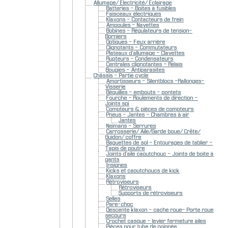
Allumage/ Electricité/ Eclairage
Batteries - Boites à fusibles
Faisceaux électriques
Klaxons - Contacteurs de frein
Ampoules - Navettes
Bobines - Régulateurs de tension-
Borniers
Optiques - Feux arrière
Clignotants - Commutateurs
Plateaux d'allumage - Clavettes
Rupteurs - Condensateurs
Centrales clignotantes - Relais
Bougies - Antiparasites
Châssis - Partie cycle
Amortisseurs - Silentblocs -Rallonges-
Visserie
Béquilles - embouts - pontets
Fourche - Roulements de direction -
Joints spi
Compteurs & pièces de compteurs
Pneus - Jantes - Chambres à air
Jantes
Neimans - Serrures
Carrosserie/ Aile/Garde boue/ Crête/
Guidon/ coffre
Baguettes de sol - Entourages de tablier -
Tapis de poutre
Joints d'aile caoutchouc - Joints de boite à
gants
Insignes
Kicks et caoutchoucs de kick
Klaxons
Rétroviseurs
Rétroviseurs
Supports de rétroviseurs
Selles
Pare-choc
Descente klaxon - cache roue- Porte roue
secours
Crochet casque - levier fermeture ailes
Pièces pour tube de poignée