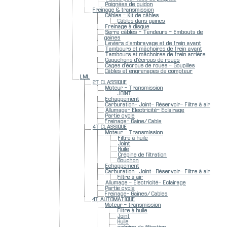
Poignées de guidon
Freinage & transmission
Câbles - Kit de câbles
Câbles dans gaines
Freinage à disque
Serre câbles - Tendeurs - Embouts de
gaines
Leviers d'embrayage et de frein avant
Tambours et mâchoires de frein avant
Tambours et mâchoires de frein arrière
Capuchons d'écrous de roues
Cages d'écrous de roues - Goupilles
Câbles et engrenages de compteur
LML
2T CLASSIQUE
Moteur - Transmission
JOINT
Echappement
Carburation- Joint- Réservoir- Filtre à air
Allumage- Electricité- Eclairage
Partie cycle
Freinage- Gaine/ Cable
4T CLASSIQUE
Moteur - Transmission
Filtre à huile
Joint
Huile
Crépine de filtration
Bouchon
Echappement
Carburation- Joint- Réservoir- Filtre à air
Filtre à air
Allumage - Electricité- Eclairage
Partie cycle
Freinage- Gaines/ Cables
4T AUTOMATIQUE
Moteur - transmission
Filtre à huile
Joint
Huile