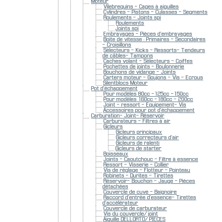
Moteur
Vilebrequins - Cages à aiguilles
Cylindres - Pistons - Culasses - Segments
Roulements - Joints spi
Roulements
Joints spi
Embrayages - Pièces d'embrayages
Boite de vitesse : Primaires - Secondaires
- Croisillons
Sélecteurs - Kicks - Ressorts- Tendeurs
de câbles- Tampons
Caches volant - Sélecteurs - Coiffes
Pochettes de joints - Boulonnerie
Bouchons de vidange - Joints
Carters moteur - Goujons - Vis - Ecrous
Silentblocs Moteur
Pot d'échappement
Pour modèles 80cc -125cc -150cc
Pour modèles 160cc -180cc - 200cc
Joint - ressort - Equipement- Vis
Accessoires pour pot d'échappement
Carburation- Joint- Réservoir
Carburateurs - Filtres à air
Gicleurs
Gicleurs principaux
Gicleurs correcteurs d'air
Gicleurs de ralenti
Gicleurs de starter
Boisseaux
Joints - Caoutchouc - Filtre à essence
Ressort - Visserie - Collier
Vis de réglage - Flotteur - Pointeau
Robinets - Durites - Tirettes
Réservoir- Bouchon - Jauge - Pièces
détachées
Couvercle de cuve - Baignoire
Raccord d'entrée d'essence- Tirettes
d'accélérateur
Couvercle de carburateur
Vis du couvercle/ joint
Aiguille DELLORTO/ PIECES