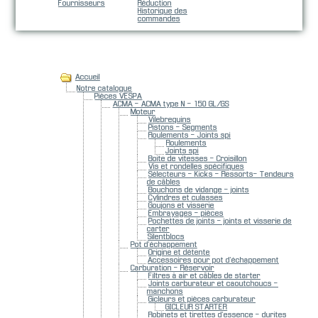
Fournisseurs
Réduction
Historique des
commandes
Catégories
Accueil
Notre catalogue
Pièces VESPA
ACMA - ACMA type N - 150 GL/GS
Moteur
Vilebrequins
Pistons - Segments
Roulements - Joints spi
Roulements
Joints spi
Boite de vitesses - Croisillon
Vis et rondelles spécifiques
Sélecteurs - Kicks - Ressorts- Tendeurs
de câbles
Bouchons de vidange - joints
Cylindres et culasses
Goujons et visserie
Embrayages - pièces
Pochettes de joints - joints et visserie de
carter
Silentblocs
Pot d'échappement
Origine et détente
Accessoires pour pot d'échappement
Carburation - Réservoir
Filtres à air et câbles de starter
Joints carburateur et caoutchoucs -
manchons
Gicleurs et pièces carburateur
GICLEUR STARTER
Robinets et tirettes d'essence - durites