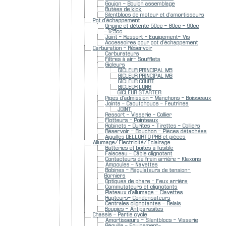
Goujon - Boulon assemblage
Butées de kick
Silentblocs de moteur et d'amortisseurs
Pot d'échappement
Origine et détente 50cc - 80cc - 90cc
-125cc
Joint - Ressort - Equipement- Vis
Accessoires pour pot d'échappement
Carburation - Réservoir
Carburateurs
Filtres à air- Soufflets
Gicleurs
GICLEUR PRINCIPAL M5
GICLEUR PRINCIPAL M6
GICLEUR COURT
GICLEUR LONG
GICLEUR STARTER
Pipes d'admission - Manchons - Boisseaux
Joints - Caoutchoucs - Feutrines
JOINT
Ressort - Visserie - Collier
Flotteurs - Pointeaux
Robinets - Durites - Tirettes - Colliers
Réservoir - Bouchon - Pièces détachées
Aiguilles DELLORTO PHB et pièces
Allumage/ Electricité/ Eclairage
Batteries et boites à fusible
Faisceau - Câble clignotant
Contacteurs de frein arrière - Klaxons
Ampoules - Navettes
Bobines - Régulateurs de tension-
Borniers
Optiques de phare - Feux arrière
Commutateurs et clignotants
Plateaux d'allumage - Clavettes
Rupteurs- Condensateurs
Centrales clignotantes - Relais
Bougies - Antiparasites
Chassis - Partie cycle
Amortisseurs - Silentblocs - Visserie
Béquille - Equipement-