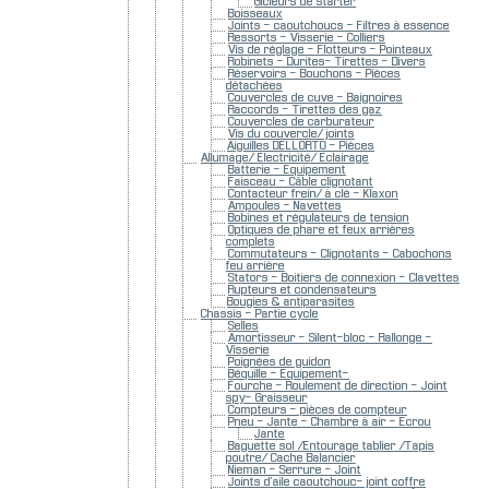
Gicleurs de starter
Boisseaux
Joints - caoutchoucs - Filtres à essence
Ressorts - Visserie - Colliers
Vis de réglage - Flotteurs - Pointeaux
Robinets - Durites- Tirettes - Divers
Réservoirs - Bouchons - Pièces
détachées
Couvercles de cuve - Baignoires
Raccords - Tirettes des gaz
Couvercles de carburateur
Vis du couvercle/ joints
Aiguilles DELLORTO - Pièces
Allumage/ Electricité/ Eclairage
Batterie - Equipement
Faisceau - Câble clignotant
Contacteur frein/ à clé - Klaxon
Ampoules - Navettes
Bobines et régulateurs de tension
Optiques de phare et feux arrières
complets
Commutateurs - Clignotants - Cabochons
feu arrière
Stators - Boitiers de connexion - Clavettes
Rupteurs et condensateurs
Bougies & antiparasites
Chassis - Partie cycle
Selles
Amortisseur - Silent-bloc - Rallonge -
Visserie
Poignées de guidon
Béquille - Equipement-
Fourche - Roulement de direction - Joint
spy- Graisseur
Compteurs - pièces de compteur
Pneu - Jante - Chambre à air - Ecrou
Jante
Baguette sol /Entourage tablier /Tapis
poutre/ Cache Balancier
Nieman - Serrure - Joint
Joints d'aile caoutchouc- joint coffre