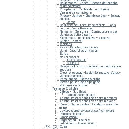
Roulements - Joints - Pièces de fourche
et de balancier
Compteurs - Câbles de compteurs -
Visserie de compteurs
Pneus - Jantes - Chambres à air - Ecrous
de roue
Jante
Baguette sol -Entourage tablier - Tapis
poutre-Cache Balancier
Neimans - Serrures - Contacteurs à clé
Joints de boite à gants
Eléments de carrosserie - Visserie
Guidon - coffre
Insignes
Kicks- Caoutchoucs divers
Joint- Caoutchouc -klaxon
Selles
RETROVISEUR
RETROVISEUR
SUPPORT
Descente klaxon - cache roue- Porte roue
secours
Crochet casque -Levier fermeture d'ailes-
Manchon trappe
Pare-chocs - Boites à outils
Pièces pour tube de poignée
Poignées de guidon
Freinage & câbles
Câbles - Kit câbles
Cables transmission
Tambours et mâchoires de frein arrière
Tambours et mâchoires de frein avant
Came - Serre câbles -Tendeur/ arrêt de
gaine
Leviers d'embrayage et de frein avant
Pédales de freins
Cache écrou
Cage écrou - Goupille
Entraineur - transmission
PX - T5 - Cosa