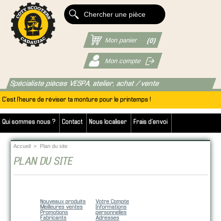
Mon panier
(0)
Mon compte
Spécialiste pièces VESPA, atelier, achat / vente
C'est l'heure de réviser ta monture pour le printemps !
Qui sommes nous ?
Contact
Nous localiser
Frais d'envoi
Accueil
>
Plan du site
PLAN DU SITE
Nos offres
Votre Compte
Nouveaux produits
Votre Compte
Meilleures ventes
Informations
Promotions
personnelles
Fabricants
Adresses