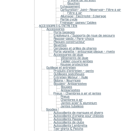
crépine de filtration
Bouchon
Echappement
Carburation- Joint- Réservoir- Filtre à air
Filtre à air
Allumage- Electricité- Eclairage
Partie cycle
Freinage- gaines/ Cables
ACCESSOIRES & ENTRETIEN
Accessoires
Porte bagages
Enjoliveurs / Supports de roue de secours
Repose-pieds / Pare-chocs
Plaques constructeur
Bavettes
Cerclages et grilles de phares
Porte vignette - entourage plaque - rivets
Accessoires de pluie
Vêtements de pluie
Tablier couvre jambes
Housse protectrice
Outillage et entretien
Produits d'entretien - gants
Outillages spécifiques
Entretien Moteur - Huile
Bidons - Nourrices
Bougies- Antiparasites
Bougies
Antiparasites
Pneus - Chambres à air et jantes
Pneus
Chambres à air
Jantes acier & aluminium
Jantes tubeless
Goodies !
Autocollants de marques et divers
Autocollants d'origine pour châssis
Autocollants Piaggio
Autocollants de clubs
Autocollants Lambretta
Tee-shirts & Patchs