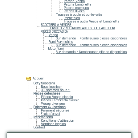
Patchs Vespa
Patchs Lambretta
Patchs marques
Patchs divers
Tousses à outils et porte-clés
Porte-clés
Trousse à outils Vespa et Lambretta
SCOOTERS A VENDRE
CONSULTEZ NOS NOUVEAUTES SUR FACEBOOK!
PIECES D'OCCASION
Vespa
Sur demande - Nombreuses pièces disponibles
Rumi Formichino
Sur demande - Nombreuses pièces disponibles
Moto Rumi
Sur demande - Nombreuses pièces disponibles
Pages
Accueil
Coty Scooters
Nous localiser
Qui sommes nous ?
Pièces détachées
Pièces Vespa classic
Pièces Lambretta classic
Pièces diverses
Paiement & Livraison
Paiement sécurisé
Frais d'envoi
Informations
Conditions d'utilisation
Mentions légales
Contact