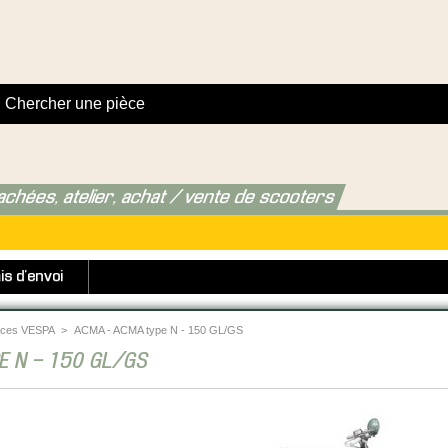
achées, atelier, achat / vente de scooters
is d'envoi
èces VESPA
>
ACMA - ACMA type N - 150 GL/GS
E N - 150 GL/GS