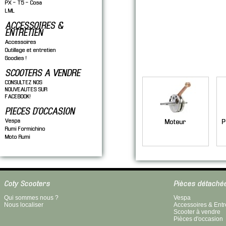
PX - T5 - Cosa
LML
ACCESSOIRES &
ENTRETIEN
Accessoires
Outillage et entretien
Goodies !
Sous-catégories
SCOOTERS A VENDRE
CONSULTEZ NOS
NOUVEAUTES SUR
FACEBOOK!
PIECES D'OCCASION
Vespa
Moteur
P
Rumi Formichino
Moto Rumi
Coty Scooters
Pièces détaché
Qui sommes nous ?
Vespa
Nous localiser
Accessoires & Entr
Scooter à vendre
Pièces d'occasion