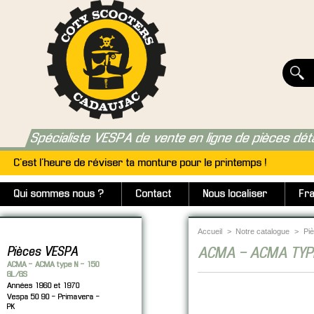
Spécialiste VESPA de vente en ligne de pièces dét
C'est l'heure de réviser ta monture pour le printemps !
Qui sommes nous ?
Contact
Nous localiser
Fra
Accueil
>
Notre catalogue
>
Pi
Pièces VESPA
ACMA - ACMA TYP
ACMA - ACMA type N - 150
GL/GS
Années 1960 et 1970
Vespa 50 90 - Primavera -
PK