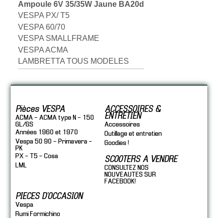
Ampoule 6V 35/35W Jaune BA20d
VESPA PX/ T5
VESPA 60/70
VESPA SMALLFRAME
VESPA ACMA
LAMBRETTA TOUS MODELES
Pièces VESPA
ACCESSOIRES &
ENTRETIEN
ACMA - ACMA type N - 150
GL/GS
Accessoires
Années 1960 et 1970
Outillage et entretien
Vespa 50 90 - Primavera -
Goodies !
PK
PX - T5 - Cosa
SCOOTERS A VENDRE
LML
CONSULTEZ NOS
NOUVEAUTES SUR
FACEBOOK!
PIECES D'OCCASION
Vespa
Rumi Formichino