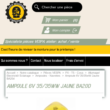
Mon panier
(0)
Mon compte
Spécialiste pièces VESPA, atelier, achat / vente
C'est l'heure de réviser ta monture pour le printemps !
Qui sommes nous ?
Contact
Nous localiser
Frais d'envoi
Accueil
>
Notre catalogue
>
Pièces VESPA
>
PX - T5 - Cosa
>
Allumage/
Electricité/ Eclairage
>
Ampoules - Navettes
>
Ampoule 6V 35/35wW Jaune
BA20d
AMPOULE 6V 35/35WW JAUNE BA20D