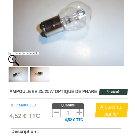
Share on Facebook!
AMPOULE 6V 25/25W OPTIQUE DE PHARE
En stock
REF: aa000533
Quantité
4,52 €
TTC
4,52 € TTC
Description :