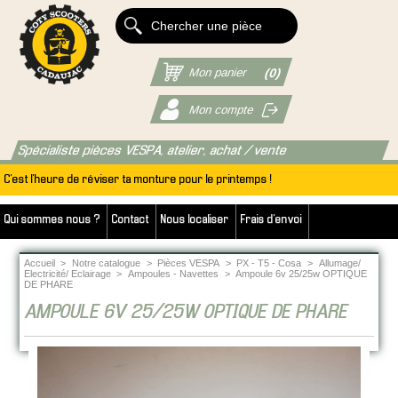
Mon panier
(0)
Mon compte
Spécialiste pièces VESPA, atelier, achat / vente
C'est l'heure de réviser ta monture pour le printemps !
Qui sommes nous ?
Contact
Nous localiser
Frais d'envoi
Accueil
>
Notre catalogue
>
Pièces VESPA
>
PX - T5 - Cosa
>
Allumage/
Electricité/ Eclairage
>
Ampoules - Navettes
>
Ampoule 6v 25/25w OPTIQUE
DE PHARE
AMPOULE 6V 25/25W OPTIQUE DE PHARE