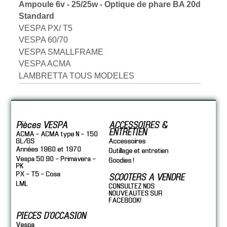
Ampoule 6v - 25/25w - Optique de phare BA 20d
Standard
VESPA PX/ T5
VESPA 60/70
VESPA SMALLFRAME
VESPA ACMA
LAMBRETTA TOUS MODELES
Pièces VESPA
ACCESSOIRES &
ENTRETIEN
ACMA - ACMA type N - 150
GL/GS
Accessoires
Années 1960 et 1970
Outillage et entretien
Vespa 50 90 - Primavera -
Goodies !
PK
PX - T5 - Cosa
SCOOTERS A VENDRE
LML
CONSULTEZ NOS
NOUVEAUTES SUR
FACEBOOK!
PIECES D'OCCASION
Vespa