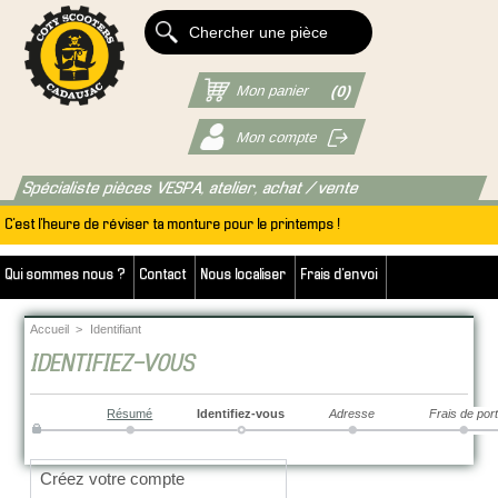
Mon panier
(0)
Mon compte
Spécialiste pièces VESPA, atelier, achat / vente
C'est l'heure de réviser ta monture pour le printemps !
Qui sommes nous ?
Contact
Nous localiser
Frais d'envoi
Accueil
>
Identifiant
IDENTIFIEZ-VOUS
Résumé
Identifiez-vous
Adresse
Frais de port
Créez votre compte