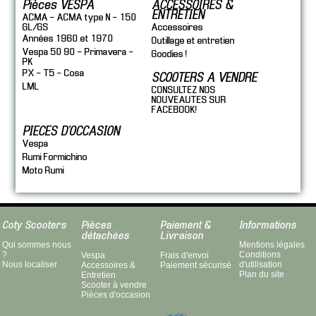
Pièces VESPA
ACCESSOIRES &
ENTRETIEN
ACMA - ACMA type N - 150
GL/GS
Accessoires
Années 1960 et 1970
Outillage et entretien
Vespa 50 90 - Primavera -
Goodies !
PK
PX - T5 - Cosa
SCOOTERS A VENDRE
LML
CONSULTEZ NOS
NOUVEAUTES SUR
FACEBOOK!
PIECES D'OCCASION
Vespa
Rumi Formichino
Moto Rumi
Coty Scooters
Pièces
Paiement &
Informations
détachées
Livraison
Qui sommes nous
Mentions légales
?
Conditions
Vespa
Frais d'envoi
Nous localiser
d'utilisation
Accessoires &
Paiement sécurisé
Plan du site
Entretien
Scooter à vendre
Pièces d'occasion